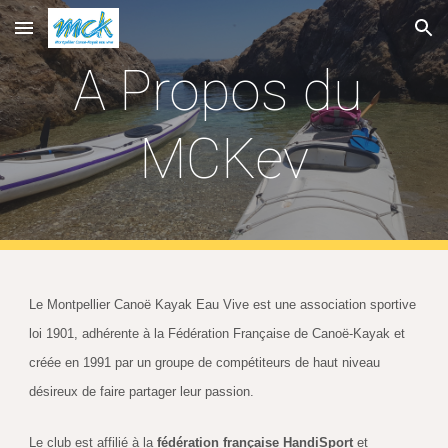
Skip to main content
Skip to navigation
A Propos du 
MCKev
Le Montpellier Canoë Kayak Eau Vive est une association sportive 
loi 1901, adhérente à la Fédération Française de Canoë-Kayak et 
créée en 1991 par un groupe de compétiteurs de haut niveau 
désireux de faire partager leur passion.
Le club est affilié à la 
fédération française HandiSport 
et 